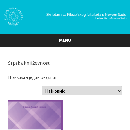
MENU
Skip
to
content
Srpska književnost
Приказан један резултат