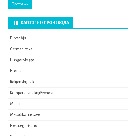
Претражи
КАТЕГОРИЈЕ ПРОИЗВОДА
Filozofija
Germanistika
Hungarologija
Istorija
Italijanski jezik
Komparativna književnost
Mediji
Metodika nastave
Nekategorisano