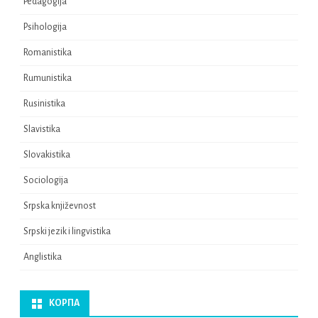
Pedagogijа
Psihologijа
Romanistikа
Rumunistikа
Rusinistikа
Slavistikа
Slovakistikа
Sociologijа
Srpska književnost
Srpski jezik i lingvistikа
Аnglistika
КОРПА