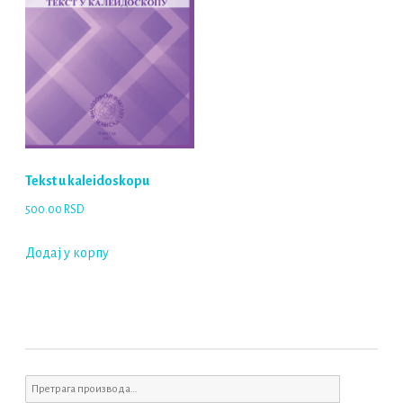
Tekst u kaleidoskopu
500.00
RSD
Додај у корпу
Претрага
за: