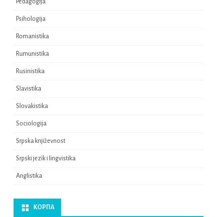
Pedagogijа
Psihologijа
Romanistikа
Rumunistikа
Rusinistikа
Slavistikа
Slovakistikа
Sociologijа
Srpska književnost
Srpski jezik i lingvistikа
Аnglistika
КОРПА