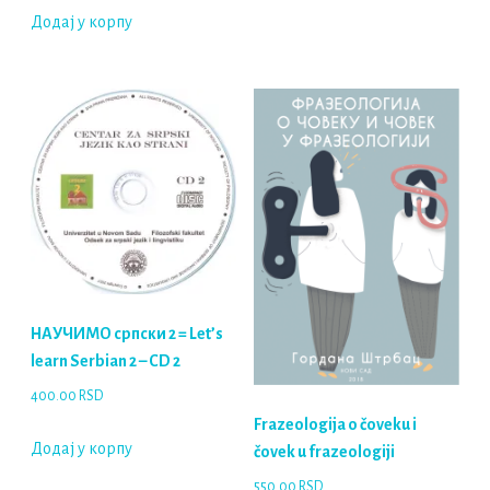
Додај у корпу
НАУЧИМО српски 2 = Let’s
learn Serbian 2 – CD 2
400.00
RSD
Frazeologija o čoveku i
Додај у корпу
čovek u frazeologiji
550.00
RSD