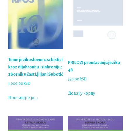
Teme jezikoslovne u srbistici
PRILOZI proučavanju jezika
kroz dijahroniju i sinhroniju :
48
zbornik u čast Ljiljani Subotić
550.00
RSD
1,000.00
RSD
Додај у корпу
Прочитајте још