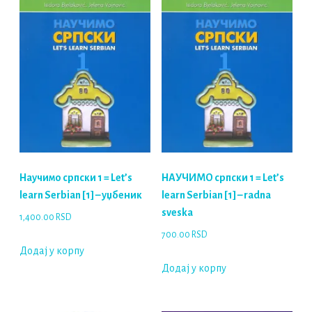
Научимо српски 1 = Let’s
НАУЧИМО српски 1 = Let’s
learn Serbian [1] – уџбеник
learn Serbian [1] – radna
sveska
1,400.00
RSD
700.00
RSD
Додај у корпу
Додај у корпу