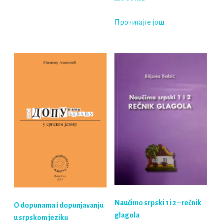
Прочитајте још
Naučimo srpski 1 i 2 – rečnik
O dopunama i dopunjavanju
glagola
u srpskom jeziku