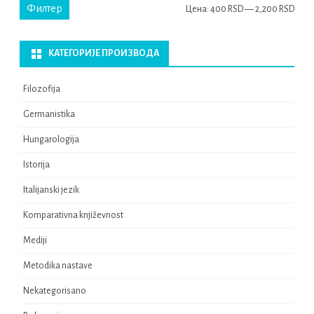
Филтер
Мин
Мак
Цена:
400 RSD
—
2,200 RSD
цена
цена
КАТЕГОРИЈЕ ПРОИЗВОДА
Filozofija
Germanistika
Hungarologija
Istorija
Italijanski jezik
Komparativna književnost
Mediji
Metodika nastave
Nekategorisano