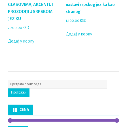
GLASOVIMA, AKCENTU I
nastavi srpskog jezika kao
PROZODIJI U SRPSKOM
stranog
JEZIKU
1,100.00
RSD
2,200.00
RSD
Додај у корпу
Додај у корпу
Претрага
за:
Претражи
CENA