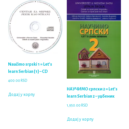
Naučimo srpski 1 = Let’s
learn Serbian [1] – CD
400.00
RSD
НАУЧИМО српски 2 = Let’s
Додај у корпу
learn Serbian 2 – уџбеник
1,950.00
RSD
Додај у корпу