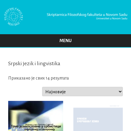
MENU
Skip
to
content
Srpski jezik i lingvistikа
Сортирано
Приказано је свих 14 резултата
по
најновијем