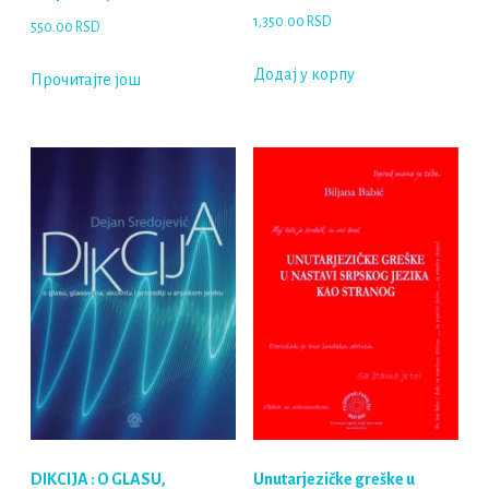
1,350.00
RSD
550.00
RSD
Додај у корпу
Прочитајте још
DIKCIJA : O GLASU,
Unutarjezičke greške u