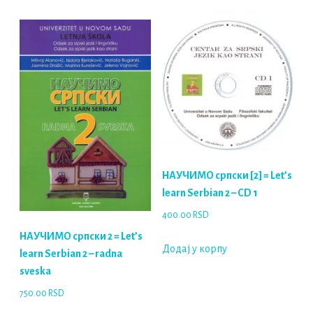
НАУЧИМО српски [2] = Let’s
learn Serbian 2 – CD 1
400.00
RSD
НАУЧИМО српски 2 = Let’s
Додај у корпу
learn Serbian 2 – radna
sveska
750.00
RSD