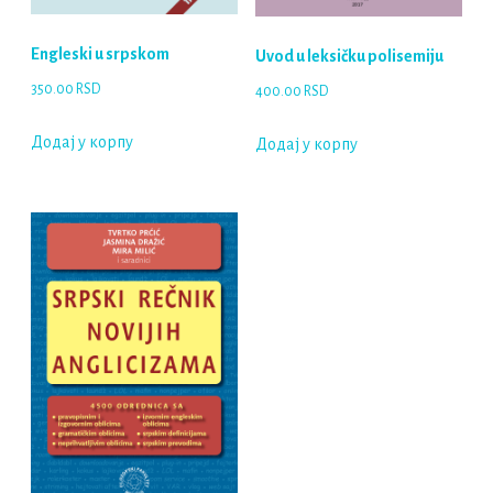
Engleski u srpskom
Uvod u leksičku polisemiju
350.00
RSD
400.00
RSD
Додај у корпу
Додај у корпу