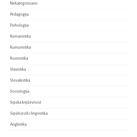
Nekategorisano
Pedagogijа
Psihologijа
Romanistikа
Rumunistikа
Rusinistikа
Slavistikа
Slovakistikа
Sociologijа
Srpska književnost
Srpski jezik i lingvistikа
Аnglistika