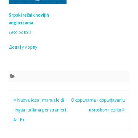
Srpski rečnik novijih
anglicizama
1,650.00
RSD
Додај у корпу
Кретање
Nuova idea : manuale di
O dopunama i dopunjavanju
чланка
lingua italiana per stranieri :
u srpskom jeziku
A1-B1