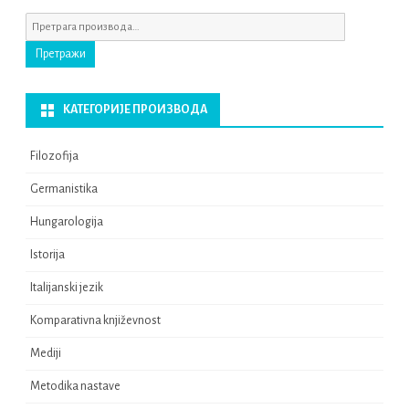
Претрага
за:
Претражи
КАТЕГОРИЈЕ ПРОИЗВОДА
Filozofija
Germanistika
Hungarologija
Istorija
Italijanski jezik
Komparativna književnost
Mediji
Metodika nastave