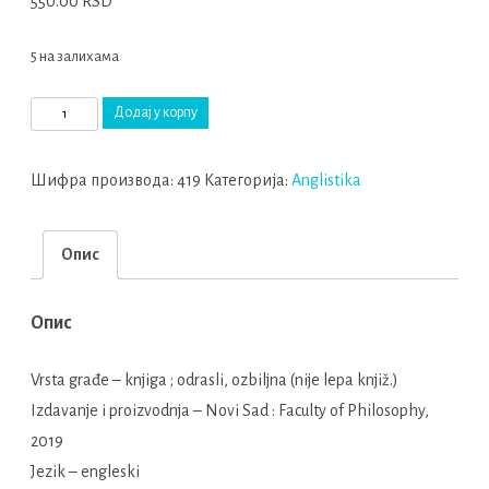
550.00
RSD
5 на залихама
The
Додај у корпу
Magical
art
Шифра производа:
419
Категорија:
Аnglistika
:
appropriation,
Опис
reception
and
interpretation
Опис
of
fairy
Vrsta građe – knjiga ; odrasli, ozbiljna (nije lepa knjiž.)
tale
Izdavanje i proizvodnja – Novi Sad : Faculty of Philosophy,
количина
2019
Jezik – engleski