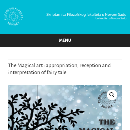
MENU
Skip
to
content
The Magical art : appropriation, reception and
interpretation of fairy tale